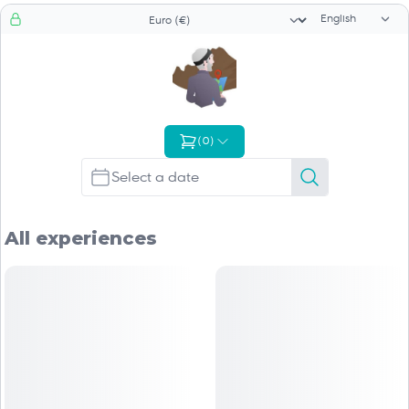
Language sele
Currency selector
(
0
)
All experiences